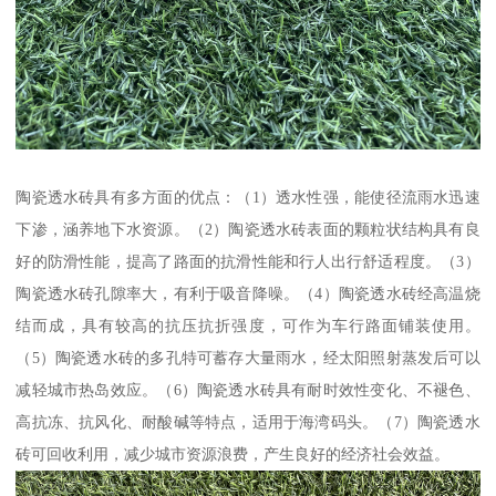
陶瓷透水砖具有多方面的优点：（1）透水性强，能使径流雨水迅速
下渗，涵养地下水资源。（2）陶瓷透水砖表面的颗粒状结构具有良
好的防滑性能，提高了路面的抗滑性能和行人出行舒适程度。（3）
陶瓷透水砖孔隙率大，有利于吸音降噪。（4）陶瓷透水砖经高温烧
结而成，具有较高的抗压抗折强度，可作为车行路面铺装使用。
（5）陶瓷透水砖的多孔特可蓄存大量雨水，经太阳照射蒸发后可以
减轻城市热岛效应。（6）陶瓷透水砖具有耐时效性变化、不褪色、
高抗冻、抗风化、耐酸碱等特点，适用于海湾码头。（7）陶瓷透水
砖可回收利用，减少城市资源浪费，产生良好的经济社会效益。