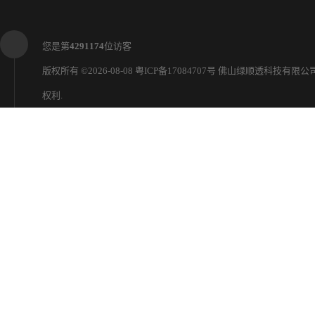
版权所有 ©2026-08-08
粤ICP备17084707号
佛山绿顺透科技有限公
权利.
技术支持：
八方资源网
免责声明
管理员入口
网站地图
陶瓷透水砖 芝麻白
陶瓷透水砖300*300*55mm 芝
绿顺透陶瓷透水砖 透水性强 生态环保陶瓷透水砖 石材透水砖 抗磨耐酸碱外 观优美 规格可定制 多色可选 源头厂家 款式多样